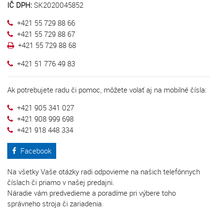
IČ DPH:
SK2020045852
+421 55 729 88 66
+421 55 729 88 67
+421 55 729 88 68
+421 51 776 49 83
Ak potrebujete radu či pomoc, môžete volať aj na mobilné čísla:
+421 905 341 027
+421 908 999 698
+421 918 448 334
Facebook
Na všetky Vaše otázky radi odpovieme na našich telefónnych
číslach či priamo v našej predajni.
Náradie vám predvedieme a poradíme pri výbere toho
správneho stroja či zariadenia.