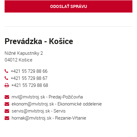
ODOSLAŤ SPRÁVU
Prevádzka - Košice
Nižné Kapustníky 2
04012 Košice
+421 55 729 88 66
+421 55 729 88 67
+421 55 729 88 68
mvl@mvlstroj.sk
- Predaj-Požičovňa
ekonom@mvlstroj.sk
- Ekonomické oddelenie
servis@mvlstroj.sk
- Servis
hornak@mvlstroj.sk
- Rezanie-Vŕtanie